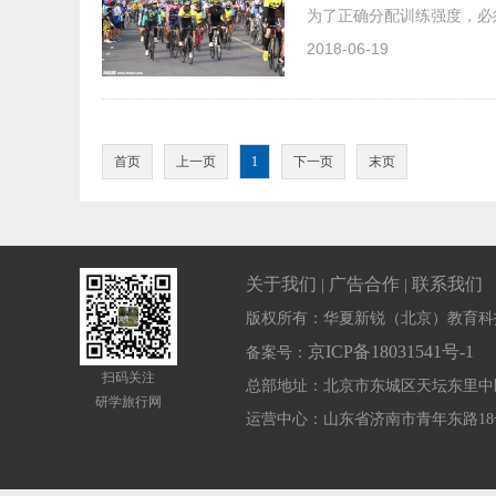
为了正确分配训练强度，必
2018-06-19
首页
上一页
1
下一页
末页
关于我们
广告合作
联系我们
|
|
版权所有：华夏新锐（北京）教育科
京ICP备18031541号-1
备案号：
扫码关注
总部地址：北京市东城区天坛东里中
研学旅行网
运营中心：山东省济南市青年东路1