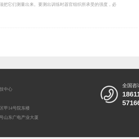
须把它们测量出来。要测出训练时器官组织所承受的强度，必
全国咨
技中心
1861
5716
区甲14号院东楼
8号山东广电产业大厦