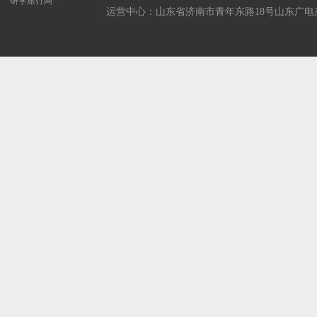
研学旅行网
运营中心：山东省济南市青年东路18号山东广电