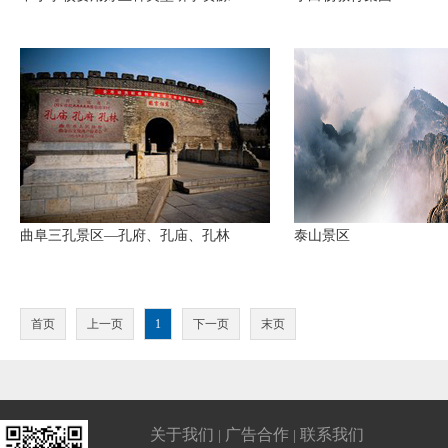
曲阜三孔景区—孔府、孔庙、孔林
泰山景区
首页
上一页
1
下一页
末页
关于我们
广告合作
联系我们
|
|