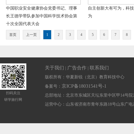
中国职业安全健康协会党委书记、理事
自主创新大有可为，科技
长王德学带队参加中国科学技术协会第
为
十次全国代表大会
首页
上一页
1
2
3
4
5
6
7
8
关于我们
广告合作
联系我们
|
|
版权所有：华夏新锐（北京）教育科技中心
京ICP备18031541号-1
备案号：
扫码关注
总部地址：北京市东城区天坛东里中区甲14号院
研学旅行网
运营中心：山东省济南市青年东路18号山东广电